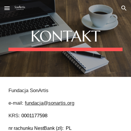
Skip to main content
Skip to navigation
KONTAKT
Fundacja SonArtis
e-mail:
fundacja@sonartis.org
KRS:
0001177598
nr rachunku NestBank (zł): PL